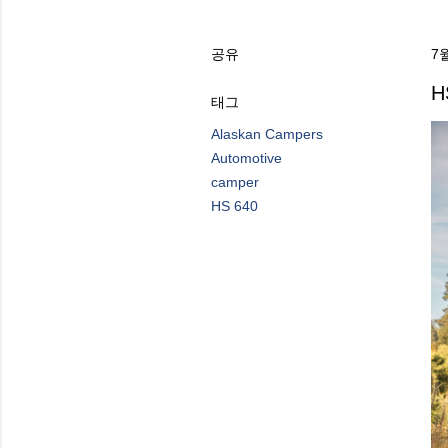
공유
7월
H
태그
Alaskan Campers
Automotive
camper
HS 640