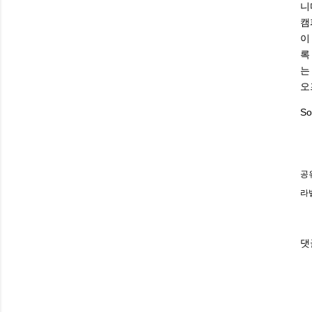
니
캠
이
록
는
오
So
공
라
댓