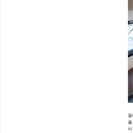
알
을
이