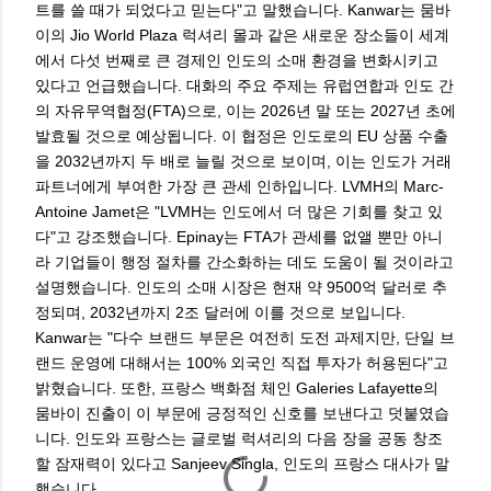
트를 쓸 때가 되었다고 믿는다"고 말했습니다. Kanwar는 뭄바
이의 Jio World Plaza 럭셔리 몰과 같은 새로운 장소들이 세계
에서 다섯 번째로 큰 경제인 인도의 소매 환경을 변화시키고
있다고 언급했습니다. 대화의 주요 주제는 유럽연합과 인도 간
의 자유무역협정(FTA)으로, 이는 2026년 말 또는 2027년 초에
발효될 것으로 예상됩니다. 이 협정은 인도로의 EU 상품 수출
을 2032년까지 두 배로 늘릴 것으로 보이며, 이는 인도가 거래
파트너에게 부여한 가장 큰 관세 인하입니다. LVMH의 Marc-
Antoine Jamet은 "LVMH는 인도에서 더 많은 기회를 찾고 있
다"고 강조했습니다. Epinay는 FTA가 관세를 없앨 뿐만 아니
라 기업들이 행정 절차를 간소화하는 데도 도움이 될 것이라고
설명했습니다. 인도의 소매 시장은 현재 약 9500억 달러로 추
정되며, 2032년까지 2조 달러에 이를 것으로 보입니다.
Kanwar는 "다수 브랜드 부문은 여전히 도전 과제지만, 단일 브
랜드 운영에 대해서는 100% 외국인 직접 투자가 허용된다"고
밝혔습니다. 또한, 프랑스 백화점 체인 Galeries Lafayette의
뭄바이 진출이 이 부문에 긍정적인 신호를 보낸다고 덧붙였습
니다. 인도와 프랑스는 글로벌 럭셔리의 다음 장을 공동 창조
할 잠재력이 있다고 Sanjeev Singla, 인도의 프랑스 대사가 말
했습니다.