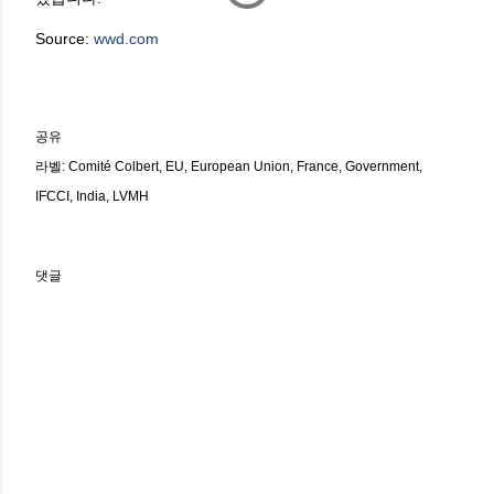
Source:
wwd.com
공유
라벨:
Comité Colbert
EU
European Union
France
Government
IFCCI
India
LVMH
댓글