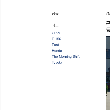
공유
7월
혼
태그
CR-V
F-150
Ford
Honda
The Morning Shift
Toyota