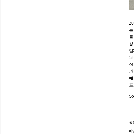
2
는
를
성
업
1
잘
과
매
포
So
공
라