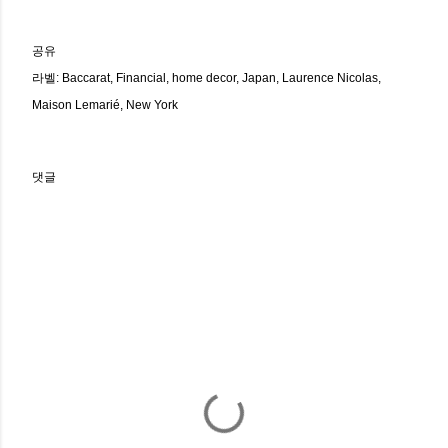
공유
라벨:
Baccarat
Financial
home decor
Japan
Laurence Nicolas
Maison Lemarié
New York
댓글