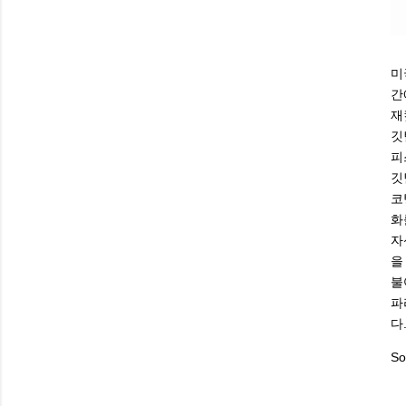
미
간
재
깃
피
깃
코
화
자
을
불
파
다
So