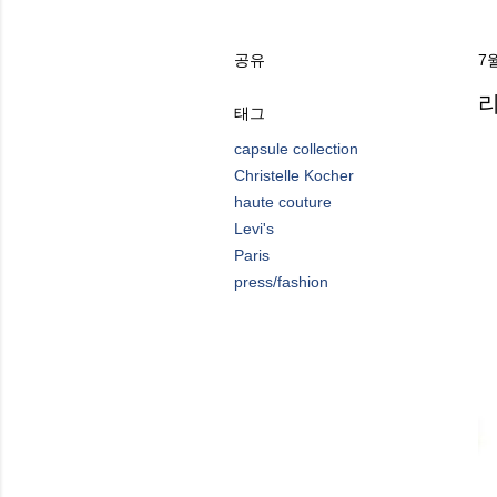
공유
7월
리
태그
capsule collection
Christelle Kocher
haute couture
Levi's
Paris
press/fashion