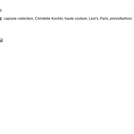
유
벨:
capsule collection
Christelle Kocher
haute couture
Levi's
Paris
press/fashion
글