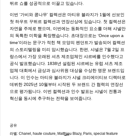
뛰르 쇼를 성공적으로 이끌고 있습니다.
이번 ‘가비와 콩나무’ 컬렉션은 마티유 블라지가 1월에 선보인
첫 하우트 꾸뛰르 컬렉션과 연장선상에 있습니다. 첫 컬렉션은
자연을 주제로 했으며, 이번에는 동화적인 요소를 더해 샤넬만
의 독특한 미학을 확장했습니다. 초대장으로는 ‘Once upon a
time’이라는 문구가 적힌 책 모양의 펜던트가 발송되어 컬렉션
의 스토리텔링을 미리 암시했습니다. 한편, 샤넬은 7월 2일 프
랑스에서 가장 오래된 셔츠 제조업체인 샤르베를 인수했다고
공식 발표했습니다. 1838년 설립된 샤르베는 유럽 셔츠 제조
업체 대회에서 금상과 심사위원 대상을 수상한 명문 브랜드입
니다. 이 인수는 마티유 블라지가 샤넬 크리에이티브 디렉터로
데뷔한 2025년 10월부터 시작된 두 브랜드 간 협력의 연장선
으로 평가됩니다. 이번 컬렉션과 인수 발표는 샤넬이 전통과
혁신을 동시에 추구하는 전략을 보여줍니다.
공유
라벨:
Chanel
haute couture
Matthieu Blazy
Paris
special feature