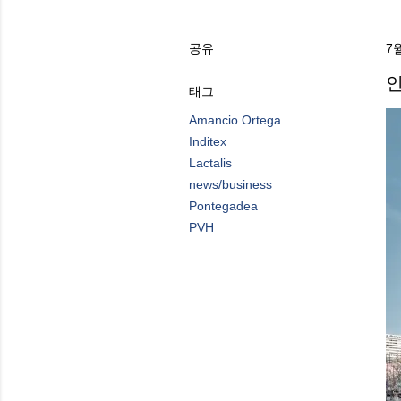
공유
7월
인
태그
Amancio Ortega
Inditex
Lactalis
news/business
Pontegadea
PVH