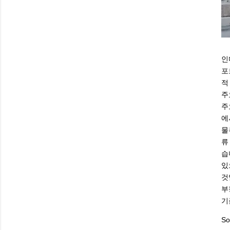
인
포
적
주
주
에
물
류
습
있
것
부
기
So