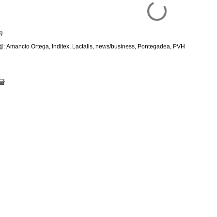
유
벨:
Amancio Ortega
Inditex
Lactalis
news/business
Pontegadea
PVH
글