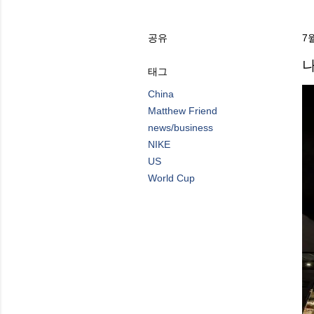
공유
7월
나
태그
China
Matthew Friend
news/business
NIKE
US
World Cup