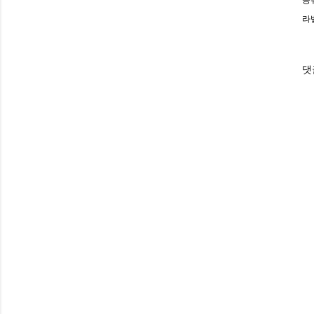
공
라
댓