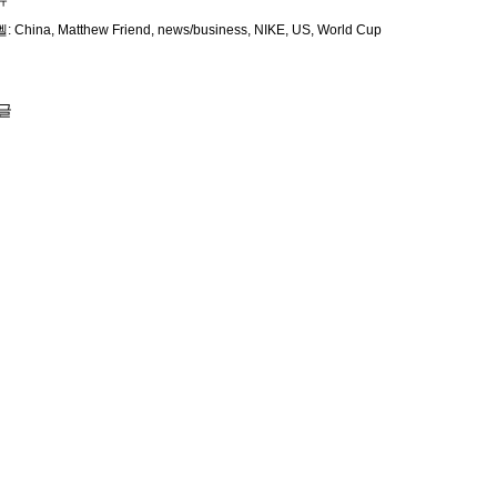
유
벨:
China
Matthew Friend
news/business
NIKE
US
World Cup
글