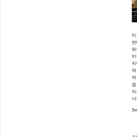
미
반
와
미
지
약
약
접
이
너
So