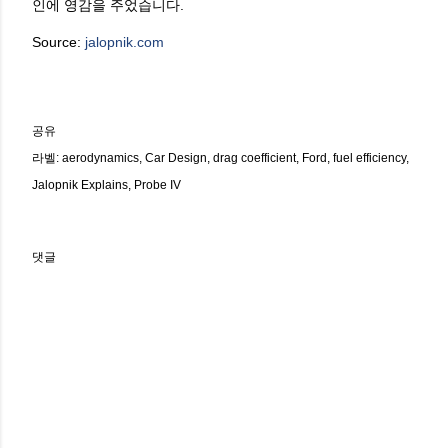
인에 영감을 주었습니다.
Source:
jalopnik.com
공유
라벨:
aerodynamics
Car Design
drag coefficient
Ford
fuel efficiency
Jalopnik Explains
Probe IV
댓글