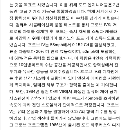
는 것을 목표로 하였습니다. 이를 위해 포드 엔지니어들은 2년
동안 '고급 기계적 기능'을 통합하였습니다. 현재 세계에서 가
장 항력성이 뛰어난 생산차량들도 이 수치를 넘기기 어렵습니
다. 컴퓨터 시뮬레이션과 풍동 테스트를 통해 프로브 IV의 저
프로필 차체를 설계한 후, 포드는 즉시 차체를 스틸과 케블라
로 마감하기 위해 이탈리아 토리노의 포드 기아 스튜디오로 보
냈습니다. 프로브 IV는 55mph에서 0.152 Cd를 달성하였고,
표준 차량보다 20% 더 연료 효율적이며, 50mph에 도달하는
데 60% 적은 동력을 필요로 합니다. 이 차량은 4인승 가족차량
으로 10입방피트의 수납 공간을 제공하면서도 항력성에서 전
투기와 유사한 성능을 보여주었습니다. 프로브 IV의 디자인에
는 후면 냉각 시스템이 포함되어 있어 엔진과 에어컨을 시원하
게 유지하며, 밀폐된 하부 구조가 항력을 줄이는 데 기여합니
다. 또한, 1984년 링컨 마크 VII에서 파생된 컴퓨터 제어 공기
서스펜션이 장착되어 있으며, 차량 속도가 45mph를 초과하면
속도에 따라 전면 스포일러가 단계적으로 확장됩니다. 프로브
V는 유리 온실과 지붕을 결합하여 0.137의 항력 계수를 달성
하였으나, 상업 생산에 들어가지 않았습니다. 그럼에도 불구하
고 프로브 프로그램은 1986년에 출시된 포드 타우러스의 디자