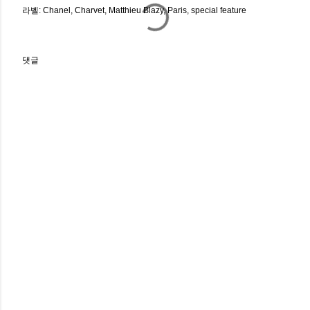
라벨:
Chanel
Charvet
Matthieu Blazy
Paris
special feature
댓글