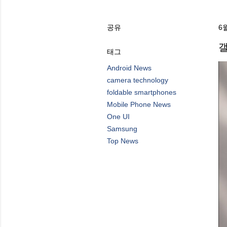
공유
6월
갤
태그
Android News
camera technology
foldable smartphones
Mobile Phone News
One UI
Samsung
Top News