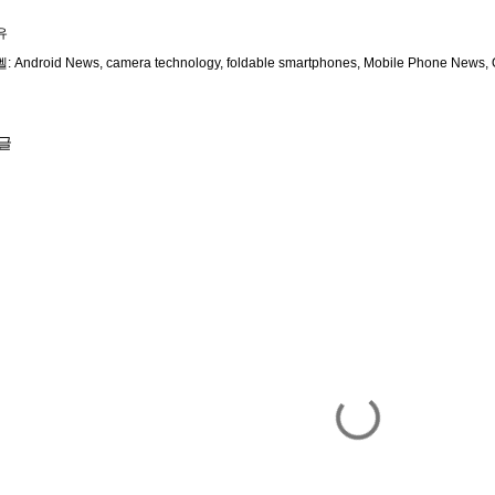
유
벨:
Android News
camera technology
foldable smartphones
Mobile Phone News
글