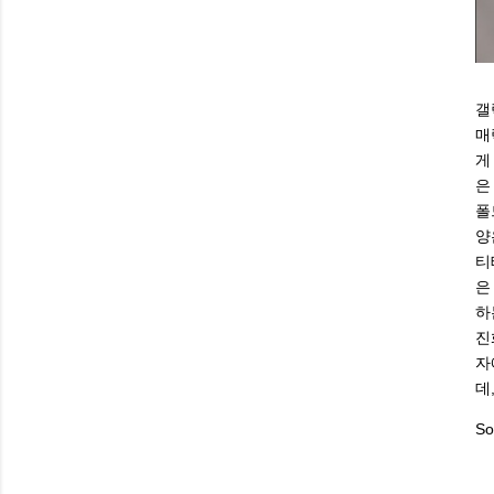
갤
매
게
은
폴
양
티
은
하
진
자
데
So