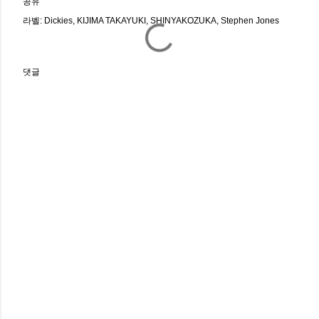
공유
라벨:
Dickies
KIJIMA TAKAYUKI
SHINYAKOZUKA
Stephen Jones
댓글