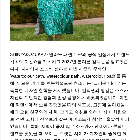
SHINYAKOZUKA가 밀라노 패션 위크의 공식 일정에서 브랜드
최초의 패션쇼를 개최하고 2027년 봄여름 컬렉션을 발표했습
니다. 디자이너 소즈카 신야는 이번 시즌의 주제인
'watercolour path, watercolour path, watercolour path'를 통
해 '새로운 과거'를 반복함으로써 창조되는 '그리운 미래'라는
독특한 디자인 철학을 제시했습니다. 컬렉션의 영감은 소즈카
자신의 개인적인 경험과 일상 풍경에서 비롯되었습니다. 이전
에 피렌체에서 쇼를 진행했을 때의 해프닝, 고향에 돌아갔을
때의 오랜 친구와의 재회, 그리고 숙취로 인해 파자마 차림으
로 걷던 고향의 산책로와 같은 에피소드가 창작의 출발점이 되
었습니다. 특히, 시력이 좋지 않은 소즈카가 안경이나 콘택트
렌즈를 벗었을 때 보이는 '흐릿한 시야'가 디자인의 중요한 요