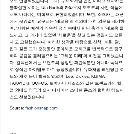
소로 반영되었습니다. 그가 '수채화처럼 번진'이라고 묘사하는
불확실한 시야는 Uta Barth와 카와우치 토모코의 사진 작품에
서도 나타나는 미학으로 표현되었습니다. 또한, 소즈카는 패션
에서 끊임없이 요구되는 '새로움'의 정의에 대한 의문을 제기하
며, '사람은 예전의 익숙한 공기 속에서 만난 충격에 '새로움'을
느끼고, 그 과거에 있었던 '새로움'을 찾고 있는 것일지도 모른
다'고 고찰했습니다. 이러한 생각을 바탕으로 산책, 겨울, 달,
집과 같은 그가 오랫동안 좋아해온 모티프를 반복적으로 탐구
하여 공감을 불러일으키는 '그리운 미래'의 비전을 그려냈습니
다. 컬렉션에서는 브랜드의 상징인 파란색뿐만 아니라 녹색으
로 장식된 아이템도 다수 등장했습니다. 유화처럼 페인팅된 코
트와 재킷 등이 발표되었으며, Lee, Dickies, KIJIMA
TAKAYUKI, OOFOS, 토야카바 제조소와 같은 브랜드와의 협
업 외에도 영국의 모자 디자이너 스티븐 존스와 협력한 헤드피
스도 선보였습니다.
Source:
fashionsnap.com