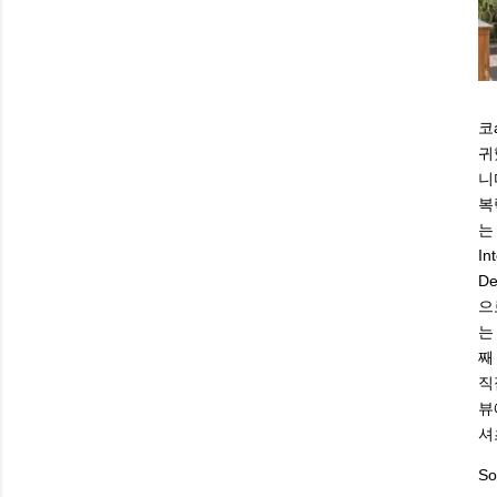
코
귀
니
복
는
I
De
으
는
째
직
뷰
셔
So