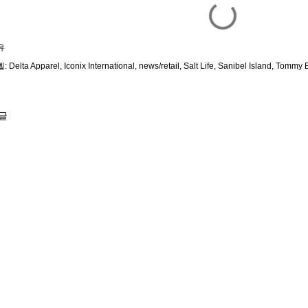
유
벨:
Delta Apparel
Iconix International
news/retail
Salt Life
Sanibel Island
Tommy 
글