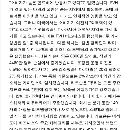
"소비자가 높은 연료비에 반응하고 있다"고 말했습니다. PVH
가 겪고 있는 타격의 절반은 중동 지역에서 발생하며, 도매 파
트너들이 영향을 받고 있고, 터키도 연쇄적인 영향을 받고 있
습니다. 그러나 미국에서는 소비자가 여전히 "회복력이 있
다"고 라르손은 덧붙였습니다. 아시아-태평양 지역도 다시 활
기를 띠고 있습니다. 이는 PVH 비즈니스를 형성하는 "두 가지
상반된 힘" 중 하나입니다. 다른 하나는 "칼빈 클라인과 타미
힐피거를 위한 브랜드 및 비즈니스 모멘텀의 증가"라고 라르손
은 설명했습니다. 1분기 순이익은 8800만 달러로, 작년의
4480만 달러 손실에서 증가했습니다. 조정된 운영 마진은
6.5%에 달하며, 재고는 5% 감소했습니다. 매출은 20억 달러로
2% 증가했으나, 상수 통화 기준으로는 2% 감소하여 약간의 감
소라는 가이던스와 일치했습니다. 라르손은 "우리는 모든 주요
지표와 P&L 전반에 걸쳐 모든 약속을 이행했다"고 강조했습니
다. 칼빈 클라인에서는 언더웨어와 데님이, 타미 힐피거에서는
스웨터와 아우터웨어가 주효했습니다. 회사는 분기 동안 140
개의 매장을 리모델링하거나 새로 열었으며, Z세대와 밀레니
얼 세대를 겨냥한 마케팅을 강화하고 있습니다. 라르손은 여성
도매 비즈니스의 주요 카테고리를 내부로 가져오면서 브랜드
에 대한 통제력이 더 커졌다고 밝혔습니다. PVH는 연간 조정