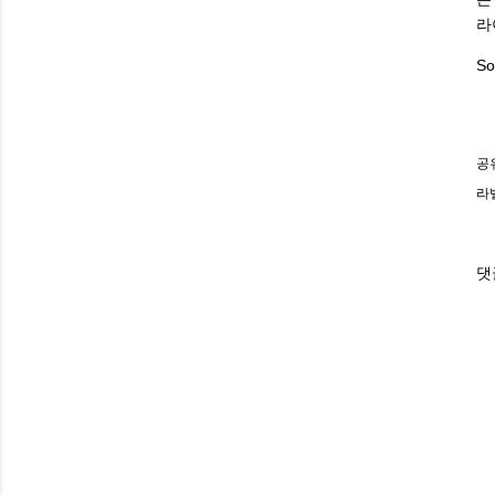
라
So
공
라
댓