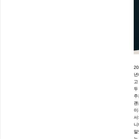
2
년
고
두
주
괜
이
서
니
말
는