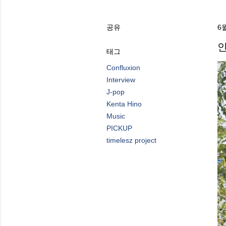
공유
6월
인
태그
Confluxion
Interview
J-pop
Kenta Hino
Music
PICKUP
timelesz project