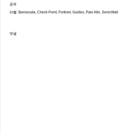
공유
라벨:
Barracuda
Check Point
Fortinet
Guides
Palo Alto
SonicWall
댓글