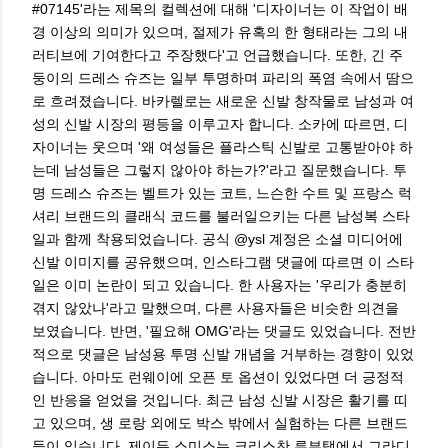
#07145'라는 제목의 컬렉션에 대해 '디자이너는 이 작업이 배
경 이상의 의미가 있으며, 절제가 유혹의 한 형태라는 그의 내
러티브에 기여한다고 주장했다'고 언급했습니다. 또한, 긴 주
둥이의 드레스 슈즈는 일부 투명하며 파리의 폭염 속에서 땀으
로 흐려졌습니다. 바카렐로는 새로운 신발 창작물로 남성과 여
성의 신발 시장의 평등을 이루고자 합니다. 소카에 따르면, 디
자이너는 웃으며 '왜 여성들은 플라스틱 신발로 고통받아야 하
는데 남성들은 그렇지 않아야 하는가?'라고 질문했습니다. 투
명 드레스 슈즈는 벨트가 있는 코트, 느슨한 수트 및 프랑스 럭
셔리 브랜드의 클래식 코드를 불러일으키는 다른 남성복 스타
일과 함께 착용되었습니다. 공식 @ysl 계정은 소셜 미디어에
신발 이미지를 공유했으며, 인스타그램 댓글에 따르면 이 스타
일은 이미 논란이 되고 있습니다. 한 사용자는 '우리가 충분히
겪지 않았나'라고 말했으며, 다른 사용자들은 비슷한 의견을
보였습니다. 반면, '필요해 OMG'라는 댓글도 있었습니다. 전반
적으로 댓글은 남성용 투명 신발 개념을 거부하는 경향이 있었
습니다. 아마도 런웨이에 오픈 토 옵션이 있었다면 더 긍정적
인 반응을 얻었을 것입니다. 최근 남성 신발 시장은 활기를 띠
고 있으며, 생 로랑 외에도 박스 밖에서 실험하는 다른 브랜드
들이 있습니다. 제이든 스미스는 크리스찬 루부탱에서 그라디