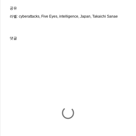
공유
라벨:
cyberattacks
Five Eyes
intelligence
Japan
Takaichi Sanae
댓글