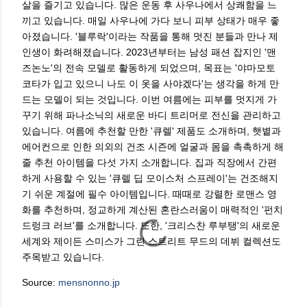
살을 즐기고 있습니다. 많은 운동 후 사우나에서 상쾌함을 느
끼고 있습니다. 매일 사우나에 가다 보니 피부 상태가 매우 좋
아졌습니다. '블루락'이라는 작품을 통해 멋진 분들과 만나 제
인생이 화려해졌습니다. 2023년부터는 남성 패션 잡지인 '맨
즈논노'의 전속 모델로 활동하게 되었으며, 목표는 '야마모토
코타가 입고 있으니 나도 이 옷을 사야겠다'는 생각을 하게 만
드는 모델이 되는 것입니다. 이번 여름에는 피부를 멋지게 가
꾸기 위해 파나소닉의 새로운 바디 트리머로 전신을 관리하고
있습니다. 여름에 추천할 만한 '큐렐' 제품도 소개하며, 햇볕과
에어컨으로 인한 의외의 건조 시즌에 얼굴과 몸을 촉촉하게 해
줄 추천 아이템을 다섯 가지 소개합니다. 집과 직장에서 간편
하게 사용할 수 있는 '큐렐 딥 모이스처 스프레이'는 건조해지
기 쉬운 계절에 필수 아이템입니다. 때때로 강렬한 로맨스 영
화를 추천하며, 정교하게 계산된 혼란스러움이 매력적인 '펀치
드렁크 러브'를 소개합니다. 또한, '크리스찬 루부탱'의 새로운
세계와 제이든 스미스가 그린 스트리트 무드의 데뷔 컬렉션도
주목받고 있습니다.
Source:
mensnonno.jp