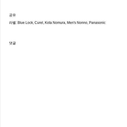
공유
라벨:
Blue Lock
Curel
Kota Nomura
Men's Nonno
Panasonic
댓글