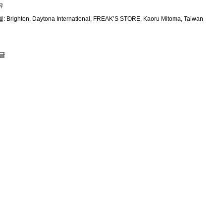
유
벨:
Brighton
Daytona International
FREAK’S STORE
Kaoru Mitoma
Taiwan
글