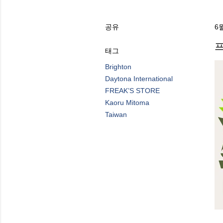
공유
6월
프
태그
Brighton
Daytona International
FREAK’S STORE
Kaoru Mitoma
Taiwan