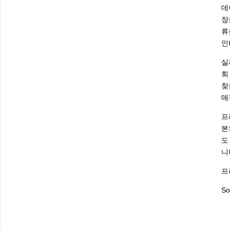
데
장
류
인
실
회
찾
매
프
본
도
니
프
So