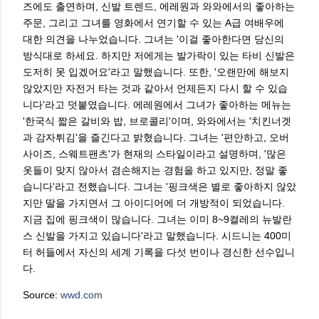
즈에도 출연하며, 신발 트렌드, 에레원과 와와에서의 좋아하는
주문, 그리고 그녀를 영화에서 연기할 수 있는 A급 여배우에
대한 의견을 나누었습니다. 그녀는 '이걸 좋아한다면 당신의
방식대로 하세요. 하지만 저에게는 발가락이 있는 타비 신발은
도저히 못 입겠어요'라고 말했습니다. 또한, '오랜만에 해보지
않았지만 자전거 타는 것과 같아서 언제든지 다시 할 수 있습
니다'라고 덧붙였습니다. 에레원에서 그녀가 좋아하는 메뉴는
'한국식 짧은 갈비와 밥, 브로콜리'이며, 와와에서는 '치킨너겟
과 감자튀김'을 즐긴다고 밝혔습니다. 그녀는 '편안하고, 오버
사이즈, 스웨트팬츠'가 현재의 스타일이라고 설명하며, '많은
옷들이 맞지 않아서 겸손해지는 경험을 하고 있지만, 정말 좋
습니다'라고 전했습니다. 그녀는 '핑크색은 별로 좋아하지 않았
지만 딸을 가지면서 그 아이디어에 더 개방적이 되었습니다.
지금 집에 핑크색이 많습니다. 그녀는 이미 8~9켤레의 뉴발란
스 신발을 가지고 있습니다'라고 말했습니다. 시드니는 400미
터 허들에서 자신의 세계 기록을 다섯 번이나 경신한 선수입니
다.
Source:
wwd.com