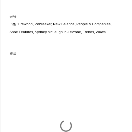
공유
라벨:
Erewhon
Icebreaker
New Balance
People & Companies
Shoe Features
Sydney McLaughlin-Levrone
Trends
Wawa
댓글