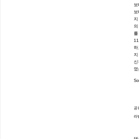
보
보
지
의
를
1
하
지
신
였
So
공
라
댓