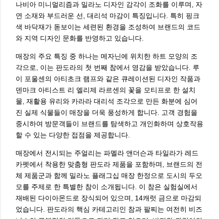
나비아 미니멀리즘과 밀라노 디자인 감각이 조화를 이루며, 자
연 소재와 부드러운 선, 대리석 마감이 특징입니다. 특히 핑크
색 바닥재가 돋보이는 세련된 환경을 조성하여 브랜드의 코드
와 지역 디자인 문화를 반영하고 있습니다.
매장의 주요 특징 중 하나는 메자닌에 위치한 하트 모양의 조
각으로, 이는 판도라의 첫 번째 참에서 영감을 받았습니다. 루
이 포울센의 아티초크 램프와 같은 큐레이션된 디자인 작품과
덴마크 아티스트 리 엘리제 라르센의 꽃을 모티프로 한 설치
물, 재활용 유리와 카라라 대리석 조각으로 만든 화분에 심어
진 실제 식물들이 매장을 더욱 풍성하게 합니다. 고객 경험을
중시하여 방문객들이 브랜드를 탐색하고 개인화하며 상호작용
할 수 있는 다양한 접점을 제공합니다.
매장에서 전시되는 주얼리는 파멜라 앤더슨과 타일라가 레드
카펫에서 착용한 맞춤형 판도라 제품을 포함하며, 브랜드의 전
체 제품군과 함께 밀라노 플래그십 매장 한정으로 도시의 두오
모를 주제로 한 특별한 참이 소개됩니다. 이 참은 실험실에서
재배된 다이아몬드로 장식되어 있으며, 14캐럿 금으로 마감되
었습니다. 판도라의 핵심 카테고리인 참과 팔찌는 여전히 비즈