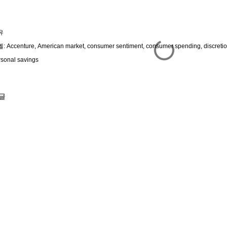
유
벨:
Accenture
American market
consumer sentiment
consumer spending
discreti
rsonal savings
글