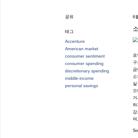
공유
6월
소
태그
Accenture
American market
표
consumer sentiment
구
consumer spending
금
discretionary spending
소
middle-income
실
personal savings
으
거
하
강
며
So