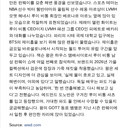
만든 런웨이를 갖춘 해변 풍경을 선보였습니다. 스포츠 테마는
NBA 선수 빅터 웸반야마와 올림픽 선수 레옹 마르샹이 LVMH
모엣 헤네시 루이 비통 회장인 베르나르 아르노 옆에 앉아 있
는 모습으로 적절하게 표현되었습니다. 제레미 앨런 화이트는
루이 비통 CEO이자 LVMH 패션 그룹 CEO인 피에트로 베카리
와 대화를 나누었습니다. 파리의 시테 국제 대학교 입구에는
BTS의 제이홉을 보기 위해 많은 팬들이 몰렸습니다. 제이홉은
금요일 바르셀로나에서 시작되는 월드 투어의 유럽 구간을 앞
두고 있습니다. 잭슨 왕은 하우스 앰배서더로서 루이 비통 남
성 런웨이 쇼에 여덟 번째로 참석하며, 브랜드의 2026년 가을
컬렉션에서 검은색 정장과 가죽 재킷을 착용했습니다. 왕은 세
트 디자인에 더 관심을 보이며, '실제 물이 흐르고 있고, 실제
해변이며, 야외에 있다'고 말했습니다. 독일 배우는 파도 기술
이 부족하다고 농담하며, '한 번 연출해봤고, 다시 해보고 싶
다'고 전했습니다. 에드먼드 도노반은 구겨진 루이 비통 셔츠
를 입고 등장했으며, 거대한 파도 풀 안에서 수영할 수 있을지
궁금해했습니다. 왕의 GOT7 동료 뱀뱀은 지난 시즌 런웨이에
서 일한 후 편안한 자리에 앉아 있었습니다.
Source:
wwd.com