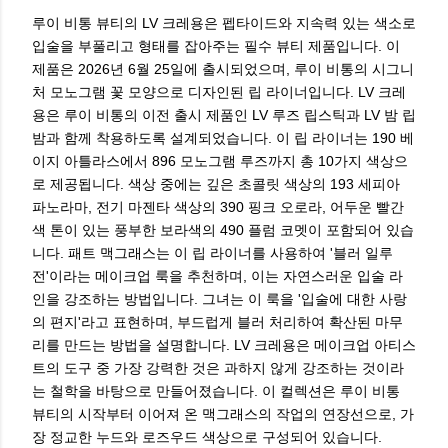
루이 비통 뷰티의 LV 크레용은 펩타이드와 지속력 있는 색소로
입술을 부풀리고 형태를 잡아주는 필수 뷰티 제품입니다. 이
제품은 2026년 6월 25일에 출시되었으며, 루이 비통의 시그니
처 모노그램 꽃 모양으로 디자인된 립 라이너입니다. LV 크레
용은 루이 비통의 이전 출시 제품인 LV 루즈 립스틱과 LV 밤 립
밤과 함께 착용하도록 설계되었습니다. 이 립 라이너는 190 베
이지 아틀라스에서 896 모노그램 루즈까지 총 10가지 색상으
로 제공됩니다. 색상 중에는 깊은 초콜릿 색상의 193 세피아
파노라마, 전기 마젠타 색상의 390 핑크 오로라, 어두운 빨간
색 톤이 있는 풍부한 보라색의 490 플럼 코멧이 포함되어 있습
니다. 패트 맥그래스는 이 립 라이너를 사용하여 '블러 일루
전'이라는 메이크업 룩을 추천하며, 이는 자연스러운 입술 라
인을 강조하는 방법입니다. 그녀는 이 룩을 '입술에 대한 사랑
의 편지'라고 표현하며, 부드럽게 블러 처리하여 확산된 마무
리를 만드는 방법을 설명합니다. LV 크레용은 메이크업 아티스
트의 도구 중 가장 강력한 것은 과하지 않게 강조하는 것이라
는 철학을 바탕으로 만들어졌습니다. 이 컬렉션은 루이 비통
뷰티의 시작부터 이어져 온 맥그래스의 작업의 연장선으로, 가
장 정교한 누드와 로즈우드 색상으로 구성되어 있습니다.