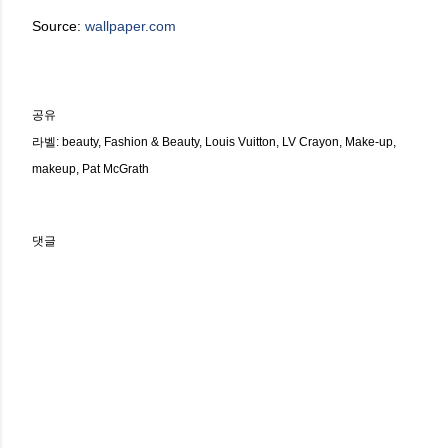
Source:
wallpaper.com
공유
라벨:
beauty
Fashion & Beauty
Louis Vuitton
LV Crayon
Make-up
makeup
Pat McGrath
댓글