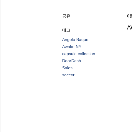
공유
6월
A
태그
Angelo Baque
Awake NY
capsule collection
DoorDash
Sales
soccer