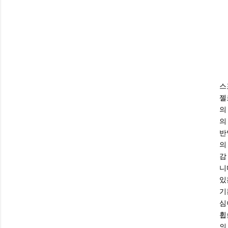
스
젤
의
의
반
의
감
니
있
기
심
휩
의