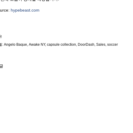
urce:
hypebeast.com
유
벨:
Angelo Baque
Awake NY
capsule collection
DoorDash
Sales
soccer
글