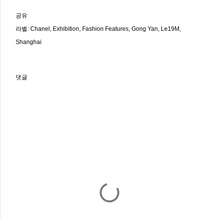
공유
라벨:
Chanel
Exhibition
Fashion Features
Gong Yan
Le19M
Shanghai
댓글