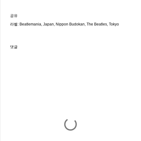
공유
라벨:
Beatlemania
Japan
Nippon Budokan
The Beatles
Tokyo
댓글