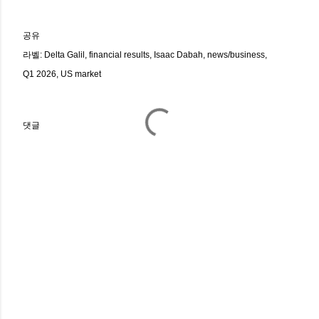
공유
라벨:
Delta Galil
financial results
Isaac Dabah
news/business
Q1 2026
US market
댓글