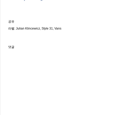
공유
라벨:
Julian Klincewicz
Style 31
Vans
댓글