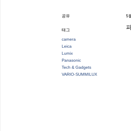
공유
5월
파
태그
camera
Leica
Lumix
Panasonic
Tech & Gadgets
VARIO-SUMMILUX