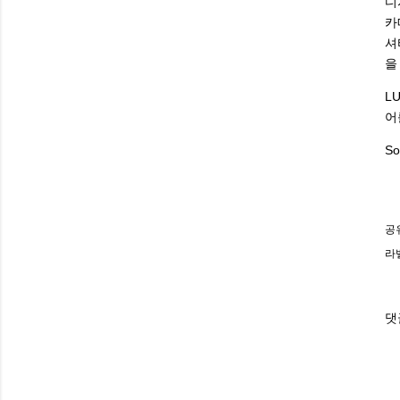
디
카
셔
을
L
어
So
공
라
댓