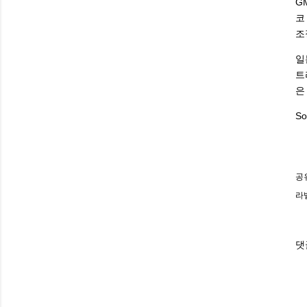
G
코
조
일
트
은
So
공
라
댓