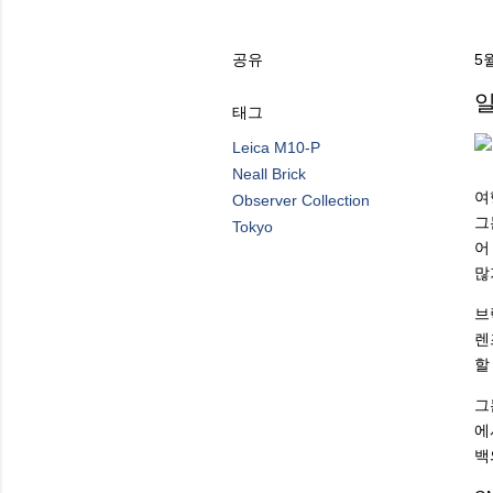
공유
5월
일
태그
Leica M10-P
Neall Brick
여
Observer Collection
그
Tokyo
어
많
브
렌
할
그
에
백