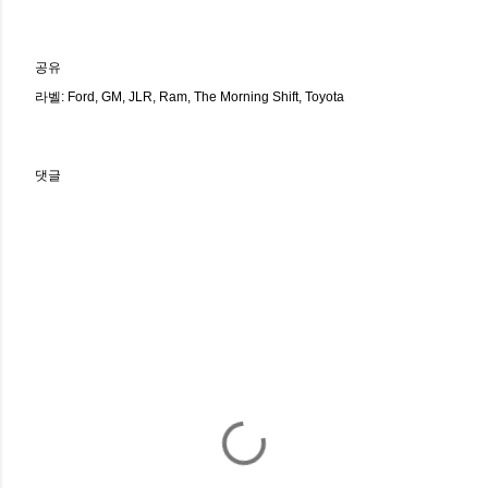
공유
라벨:
Ford
GM
JLR
Ram
The Morning Shift
Toyota
댓글