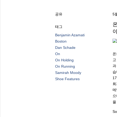
공유
5월
온
태그
Benjamin Azamati
Boston
Dan Schade
On
온
고
On Holding
과
On Running
습
Samirah Moody
1
Shoe Features
회
메
으
을
So