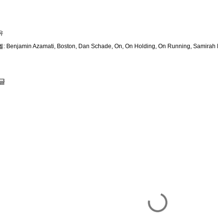
유
벨:
Benjamin Azamati
Boston
Dan Schade
On
On Holding
On Running
Samirah
글