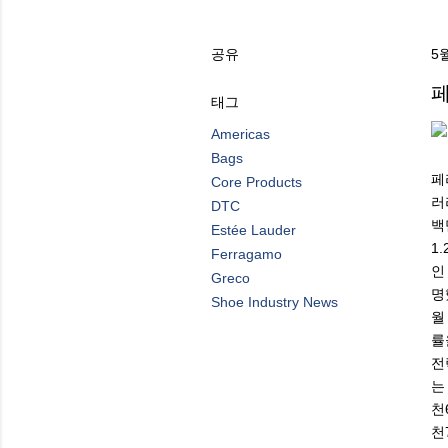
공유
5월
페
태그
Americas
Bags
페
Core Products
러
DTC
백
Estée Lauder
1
Ferragamo
인
Greco
명
Shoe Industry News
월
률
전
는
천
천