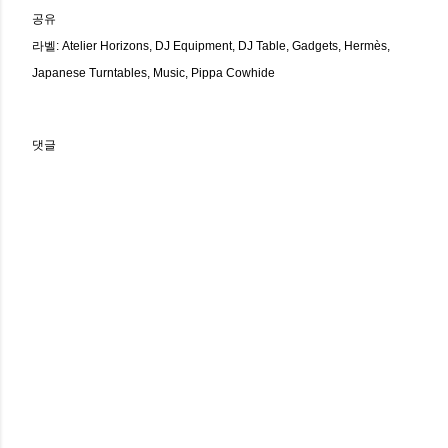
공유
라벨:
Atelier Horizons
DJ Equipment
DJ Table
Gadgets
Hermès
Japanese Turntables
Music
Pippa Cowhide
댓글