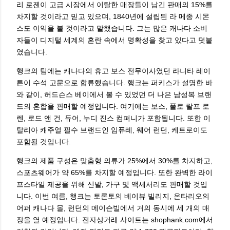
리 로젠이 고급 시장에서 이탈한 매장들이 남긴 판매의 15%를
차지할 것이라고 믿고 있으며, 1840년에 설립된 라 메종 시몬
스도 이익을 볼 것이라고 말했습니다. 그는 많은 캐나다 소비
자들이 디지털 세계의 혼란 속에서 명확성을 찾고 있다고 덧붙
였습니다.
행크의 팀에는 캐나다의 휴고 보스 전무이사였던 라니타 레이
튼이 수석 고문으로 합류했습니다. 행크는 퍼키스가 설명한 바
와 같이, 허드슨스 베이에서 볼 수 있었던 더 나은 남성복 브랜
드의 혼합을 판매할 예정입니다. 여기에는 보스, 폴로 랄프 로
렌, 로드 앤 건, 듀어, 누디 진스 컴퍼니가 포함됩니다. 또한 이
탈리아 캐주얼 필수 브랜드인 임퓨레, 웨어 런던, 케트로이도
포함될 것입니다.
행크의 제품 구성은 맞춤형 의류가 25%에서 30%를 차지하고,
스포츠웨어가 약 65%를 차지할 예정입니다. 또한 완벽한 라이
프스타일 제공을 위해 신발, 가구 및 액세서리도 판매할 것입
니다. 이번 여름, 행크는 토론토의 베이뷰 빌리지, 온타리오의
어퍼 캐나다 몰, 런던의 메이슨빌에서 거의 동시에 세 개의 매
장을 열 예정입니다. 전자상거래 사이트는 shophank.com에서