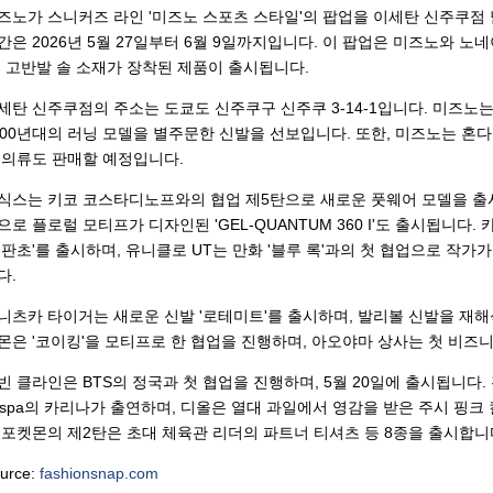
즈노가 스니커즈 라인 '미즈노 스포츠 스타일'의 팝업을 이세탄 신주쿠점 
간은 2026년 5월 27일부터 6월 9일까지입니다. 이 팝업은 미즈노와 
, 고반발 솔 소재가 장착된 제품이 출시됩니다.
세탄 신주쿠점의 주소는 도쿄도 신주쿠구 신주쿠 3-14-1입니다. 미즈노
000년대의 러닝 모델을 별주문한 신발을 선보입니다. 또한, 미즈노는 혼
 의류도 판매할 예정입니다.
식스는 키코 코스타디노프와의 협업 제5탄으로 새로운 풋웨어 모델을 출
으로 플로럴 모티프가 디자인된 'GEL-QUANTUM 360 I'도 출시됩니다.
 판초'를 출시하며, 유니클로 UT는 만화 '블루 록'과의 첫 협업으로 작
다.
니츠카 타이거는 새로운 신발 '로테미트'를 출시하며, 발리볼 신발을 재해
몬은 '코이킹'을 모티프로 한 협업을 진행하며, 아오야마 상사는 첫 비즈니
빈 클라인은 BTS의 정국과 첫 협업을 진행하며, 5월 20일에 출시됩니
espa의 카리나가 출연하며, 디올은 열대 과일에서 영감을 받은 주시 핑크
 포켓몬의 제2탄은 초대 체육관 리더의 파트너 티셔츠 등 8종을 출시합니
urce:
fashionsnap.com