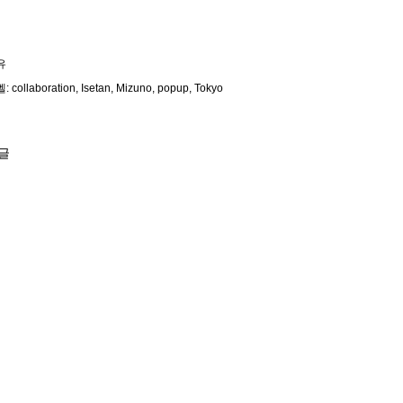
유
벨:
collaboration
Isetan
Mizuno
popup
Tokyo
글