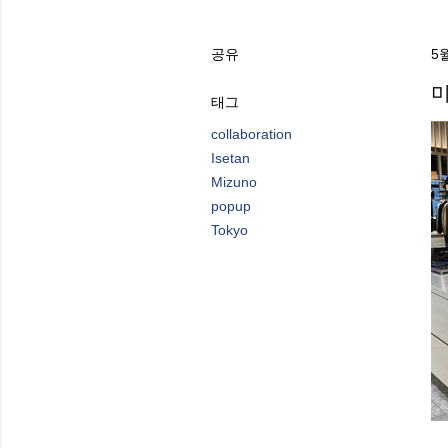
공유
5월
태그
collaboration
Isetan
Mizuno
popup
Tokyo