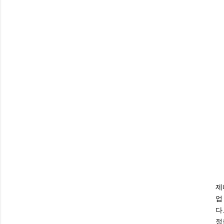
제
업
다
정