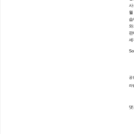
사
월
습
와
판
세
So
공
라
댓