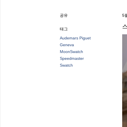
공유
5월
스
태그
Audemars Piguet
Geneva
MoonSwatch
Speedmaster
Swatch