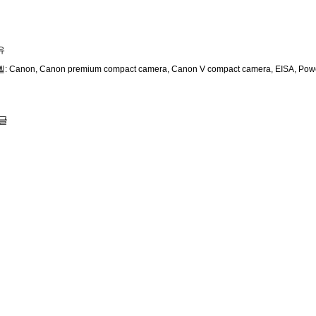
유
벨:
Canon
Canon premium compact camera
Canon V compact camera
EISA
Pow
글