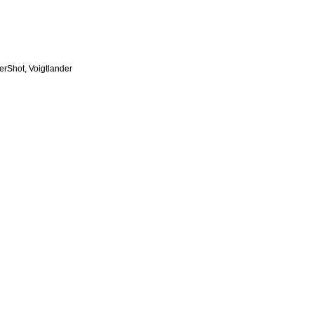
erShot
Voigtlander