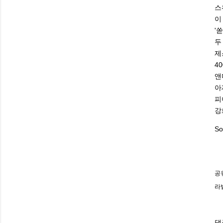
스
이
'
두
제
4
앤
아
피
강
So
공
라
댓