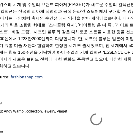
위스의 시계 및 주얼리 브랜드 피아제(PIAGET)가 새로운 주얼리 컬렉션
 컬렉션은 전국의 피아제 직영점과 공식 온라인 스토어에서 구매할 수 있습
쏟아지는 태양처럼 축제의 순간성'에서 영감을 받아 제작되었습니다. 디
 개의 링을 조합한 형태로, '스파클링 유자', '바이올렛 온 더 록', '라이트 트
스트', '바질 드림', '시크릿 블루'와 같은 다채로운 스톤을 사용한 링을 
000엔에서 1223만2000엔까지 다양합니다. 단, 시크릿 블루는 일본에 
디 워홀 미술 재단과 협업하여 한정판 시계도 출시했으며, 전 세계에서 5
제는 창립 150주년을 기념하여 하이 주얼리 시계 컬렉션 'ESSENCE OF 
아제의 새로운 브랜드 전략에 대한 변화도 주목받고 있으며, 다양한 제품
화하고 있습니다.
urce:
fashionsnap.com
유
벨:
Andy Warhol
collection
jewelry
Piaget
글