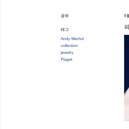
공유
5월
피
태그
Andy Warhol
collection
jewelry
Piaget