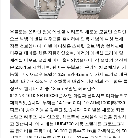
우블로는 온라인 전용 에센셜 시리즈의 새로운 모델인 스피릿
오브 빅뱅 에센셜 타우프를 출시하며 단색 개념의 다섯 번째
장을 선보입니다. 이번 에디션은 스피릿 오브 빅뱅 컬렉션에
타우프 테마를 처음 적용하였으며, 이전의 에센셜 그레이 및
에센셜 타우프 모델에 이어 출시되었습니다. 각 모델의 생산량
은 200개로 제한되며, 판매는 우블로의 온라인 채널에서만 가
능합니다. 새로운 모델은 32mm와 42mm 두 가지 크기로 제공
되며, 타우프 색상으로 조화롭게 마감된 다이얼과 스트랩을 특
징으로 합니다. 이 중 42mm 모델인 레퍼런스
642.NX.4610.NR.HEC26은 새틴 마감과 폴리시드 티타늄으로
제작되었습니다. 두께는 14.1mm이며, 10 ATM(100미터/330
피트)의 방수 기능을 갖추고 있습니다. 다이얼은 새로운 카본
스탬프 타우프 디자인으로, 체크무늬 스타일의 패턴을 형성하
고 있습니다. 이 시계는 HUB4700 자동 스켈레톤 크로노그래
프 칼리버로 구동되며, 36,000 진동수(5Hz)로 작동하고 약 50
시간의 파워 리저브를 제공합니다. 32mm 모델인 레퍼런스