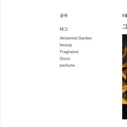
공유
5월
그
태그
Alchemist Garden
beauty
Fragrance
Gucci
perfume