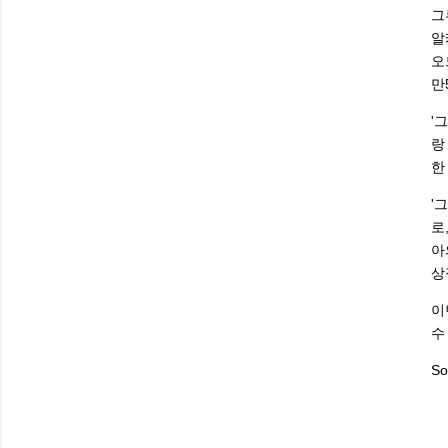
그
알
오
만
'
랑
한
'
로
아
상
이
수
So