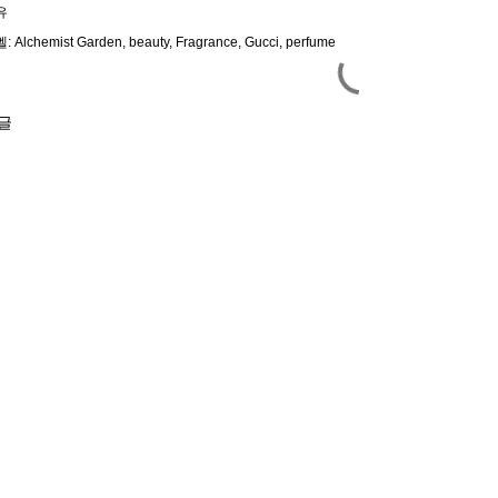
유
벨:
Alchemist Garden
beauty
Fragrance
Gucci
perfume
글