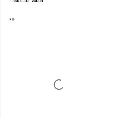
Product Design
Satechi
댓글