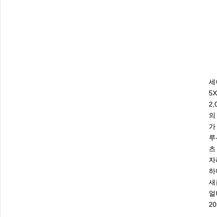
세
5
2
의
가
루
츠
자
하
새
얼
2