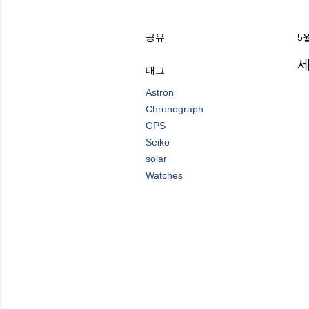
공유
5월
세
태그
Astron
Chronograph
GPS
Seiko
solar
Watches