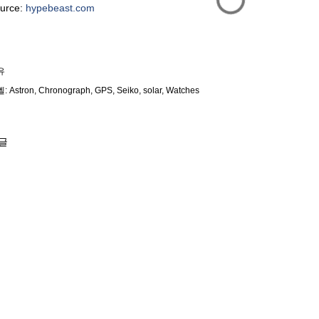
urce:
hypebeast.com
유
벨:
Astron
Chronograph
GPS
Seiko
solar
Watches
글